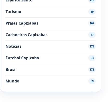
723
Turismo
69
Praias Capixabas
167
Cachoeiras Capixabas
57
Notícias
174
Futebol Capixaba
33
Brasil
173
Mundo
59