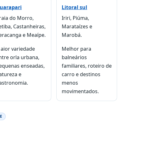
uarapari
Litoral sul
raia do Morro,
Iriri, Piúma,
etiba, Castanheiras,
Marataízes e
eracanga e Meaípe.
Marobá.
aior variedade
Melhor para
ntre orla urbana,
balneários
equenas enseadas,
familiares, roteiro de
atureza e
carro e destinos
astronomia.
menos
movimentados.
E