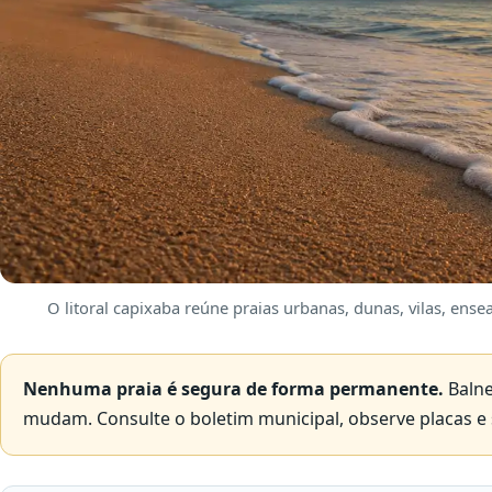
O litoral capixaba reúne praias urbanas, dunas, vilas, ens
Nenhuma praia é segura de forma permanente.
Balne
mudam. Consulte o boletim municipal, observe placas e 