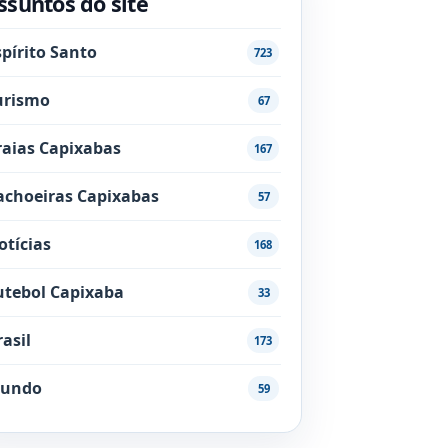
ssuntos do site
spírito Santo
723
urismo
67
raias Capixabas
167
achoeiras Capixabas
57
otícias
168
utebol Capixaba
33
rasil
173
undo
59