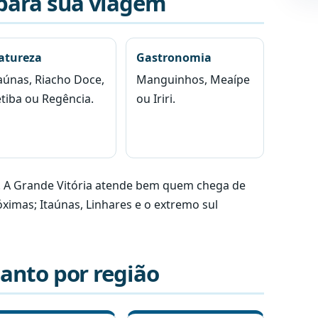
 para sua viagem
atureza
Gastronomia
aúnas, Riacho Doce,
Manguinhos, Meaípe
tiba ou Regência.
ou Iriri.
a. A Grande Vitória atende bem quem chega de
ximas; Itaúnas, Linhares e o extremo sul
Santo por região