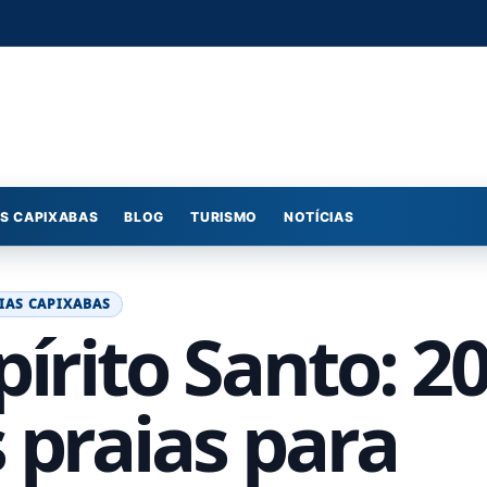
S CAPIXABAS
BLOG
TURISMO
NOTÍCIAS
IAS CAPIXABAS
pírito Santo: 2
 praias para