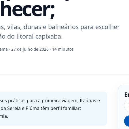
hecer;
, vilas, dunas e balneários para escolher
o do litoral capixaba.
Gema
· 27 de julho de 2026 · 14 minutos
E
es práticas para a primeira viagem; Itaúnas e
Pe
a Sereia e Piúma têm perfil familiar;
mia.