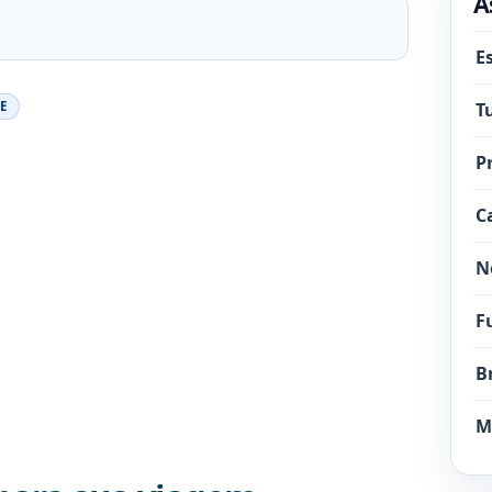
A
E
T
E
P
C
N
F
B
M