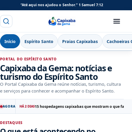
“Até aqui nos ajudou o Senhor.”
1 Samuel 7:12
Buscar
Menu
Capixaba da Gema
Início
Espírito Santo
Praias Capixabas
Cachoeiras 
PORTAL DO ESPÍRITO SANTO
Capixaba da Gema: notícias e
turismo do Espírito Santo
O Portal Capixaba da Gema reúne notícias, turismo, cultura
e serviços para conhecer e acompanhar o Espírito Santo.
15 hospedagens capixabas que mostram o que fazem
AGORA
HÁ 2 DIAS
DESTAQUES
O que está acontecendo no