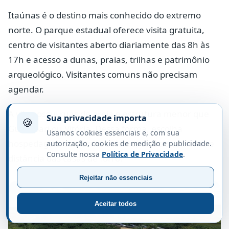
Itaúnas é o destino mais conhecido do extremo
norte. O parque estadual oferece visita gratuita,
centro de visitantes aberto diariamente das 8h às
17h e acesso a dunas, praias, trilhas e patrimônio
arqueológico. Visitantes comuns não precisam
agendar.
A vila possui ruas de areia e estrutura menor que
Sua privacidade importa
🍪
Guarapari ou Vitória. Dessa forma, escolha
Usamos cookies essenciais e, com sua
hospedagem conforme silêncio, estacionamento e
autorização, cookies de medição e publicidade.
Consulte nossa
Política de Privacidade
.
distância das casas de forró.
Rejeitar não essenciais
Aceitar todos