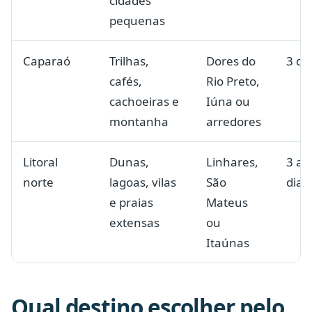
cidades
pequenas
Caparaó
Trilhas,
Dores do
3 di
cafés,
Rio Preto,
cachoeiras e
Iúna ou
montanha
arredores
Litoral
Dunas,
Linhares,
3 a 
norte
lagoas, vilas
São
dias
e praias
Mateus
extensas
ou
Itaúnas
Qual destino escolher pelo