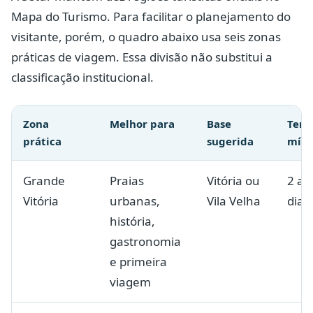
Mapa do Turismo. Para facilitar o planejamento do
visitante, porém, o quadro abaixo usa seis zonas
práticas de viagem. Essa divisão não substitui a
classificação institucional.
Zona
Melhor para
Base
Tem
prática
sugerida
mín
Grande
Praias
Vitória ou
2 a 
Vitória
urbanas,
Vila Velha
dias
história,
gastronomia
e primeira
viagem