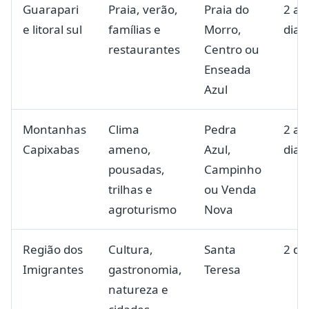
Guarapari
Praia, verão,
Praia do
2 a 
e litoral sul
famílias e
Morro,
dias
restaurantes
Centro ou
Enseada
Azul
Montanhas
Clima
Pedra
2 a 
Capixabas
ameno,
Azul,
dias
pousadas,
Campinho
trilhas e
ou Venda
agroturismo
Nova
Região dos
Cultura,
Santa
2 di
Imigrantes
gastronomia,
Teresa
natureza e