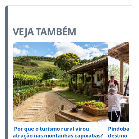
VEJA TAMBÉM
Por que o turismo rural virou
Pindobas: o
atração nas montanhas capixabas?
destino das