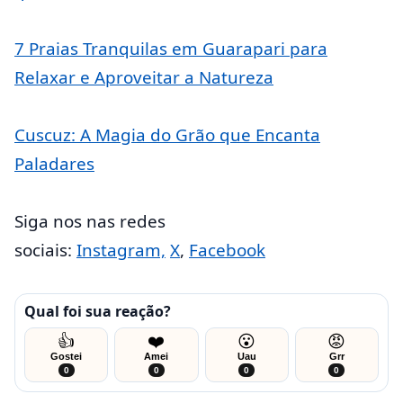
7 Praias Tranquilas em Guarapari para
Relaxar e Aproveitar a Natureza
Cuscuz: A Magia do Grão que Encanta
Paladares
Siga nos nas redes
sociais:
Instagram,
X
,
Facebook
Qual foi sua reação?
👍
❤️
😮
😡
Gostei
Amei
Uau
Grr
0
0
0
0