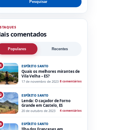
Pesquisar
STAQUES
ais comentados
Populares
Recentes
1
ESPÍRITO SANTO
Quais os melhores mirantes de
Vila Velha – ES?
17 de novembro de 2023
8 comentários
2
ESPÍRITO SANTO
Lenda: O caçador de Forno
Grande em Castelo, ES
20 de outubro de 2023
4 comentários
ESPÍRITO SANTO
3
Ilha dos Franceses em