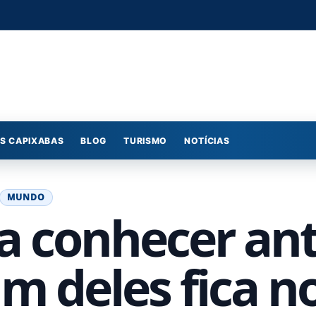
S CAPIXABAS
BLOG
TURISMO
NOTÍCIAS
MUNDO
ra conhecer an
m deles fica n