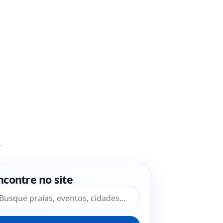
ncontre no site
squisar por: