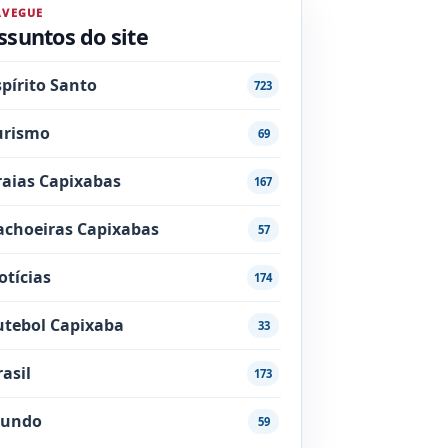
AVEGUE
ssuntos do site
spírito Santo
723
urismo
69
raias Capixabas
167
achoeiras Capixabas
57
otícias
174
utebol Capixaba
33
rasil
173
undo
59