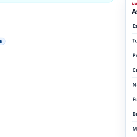
N
A
E
T
E
P
C
N
F
B
M