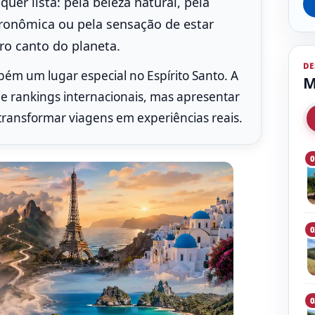
er lista: pela beleza natural, pela
stronômica ou pela sensação de estar
o canto do planeta.
DE
mbém um lugar especial no Espírito Santo. A
M
 de rankings internacionais, mas apresentar
transformar viagens em experiências reais.
0
0
0