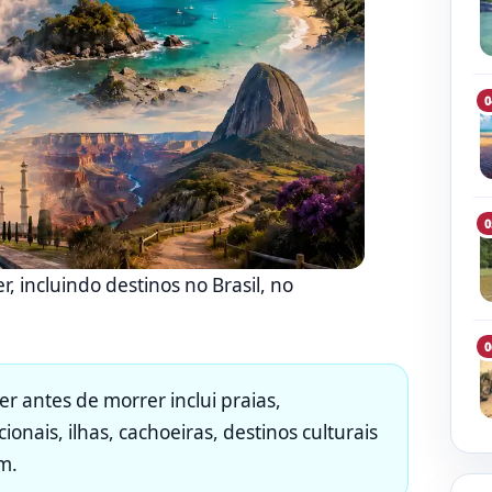
0
0
, incluindo destinos no Brasil, no
0
er antes de morrer inclui praias,
onais, ilhas, cachoeiras, destinos culturais
m.