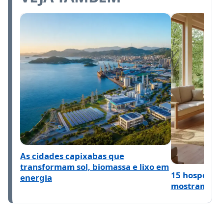
As cidades capixabas que
transformam sol, biomassa e lixo em
15 hospeda
energia
mostram o q