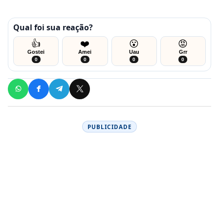
Qual foi sua reação?
👍
❤️
😮
😡
Gostei
Amei
Uau
Grr
0
0
0
0
PUBLICIDADE