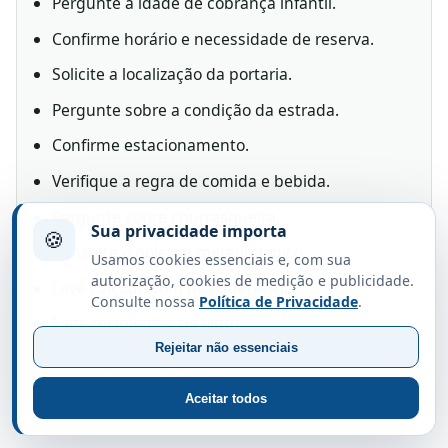
Pergunte a idade de cobrança infantil.
Confirme horário e necessidade de reserva.
Solicite a localização da portaria.
Pergunte sobre a condição da estrada.
Confirme estacionamento.
Verifique a regra de comida e bebida.
Pergunte sobre churrasqueira.
Sua privacidade importa
🍪
Consulte o boletim meteorológico.
Usamos cookies essenciais e, com sua
autorização, cookies de medição e publicidade.
Leve calçado com boa aderência.
Consulte nossa
Política de Privacidade
.
Evite recipientes de vidro.
Rejeitar não essenciais
Leve repelente e protetor solar.
Retorne antes de escurecer.
Aceitar todos