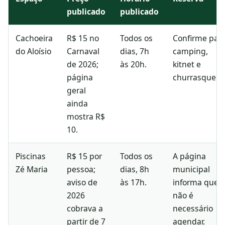
publicado
publicado
Cachoeira
R$ 15 no
Todos os
Confirme par
do Aloísio
Carnaval
dias, 7h
camping,
de 2026;
às 20h.
kitnet e
página
churrasqueira
geral
ainda
mostra R$
10.
Piscinas
R$ 15 por
Todos os
A página
Zé Maria
pessoa;
dias, 8h
municipal
aviso de
às 17h.
informa que
2026
não é
cobrava a
necessário
partir de 7
agendar.