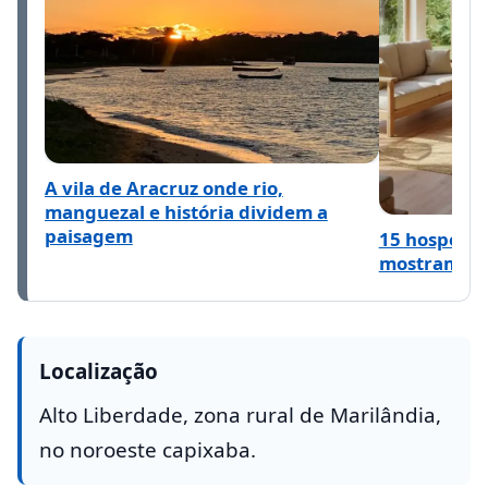
A vila de Aracruz onde rio,
manguezal e história dividem a
paisagem
15 hospeda
mostram o q
Localização
Alto Liberdade, zona rural de Marilândia,
no noroeste capixaba.