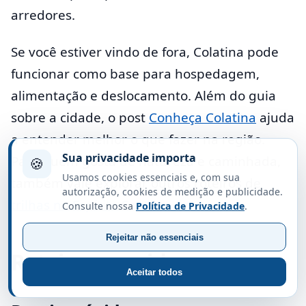
arredores.
Se você estiver vindo de fora, Colatina pode
funcionar como base para hospedagem,
alimentação e deslocamento. Além do guia
sobre a cidade, o post
Conheça Colatina
ajuda
a entender melhor o que fazer na região.
Sua privacidade importa
Para quem gosta de natureza e caminhada,
🍪
Usamos cookies essenciais e, com sua
também vale explorar outros roteiros de
autorização, cookies de medição e publicidade.
trilhas no Espírito Santo
.
Consulte nossa
Política de Privacidade
.
Rejeitar não essenciais
Roteiro sugerido
Aceitar todos