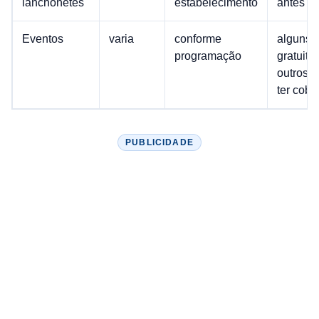
lanchonetes
estabelecimento
antes de
Eventos
varia
conforme
alguns 
programação
gratuitos
outros 
ter cobr
PUBLICIDADE