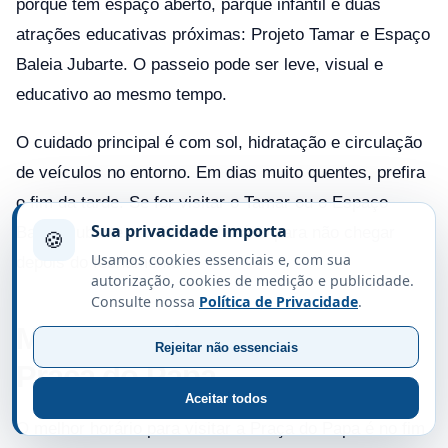
porque tem espaço aberto, parque infantil e duas
atrações educativas próximas: Projeto Tamar e Espaço
Baleia Jubarte. O passeio pode ser leve, visual e
educativo ao mesmo tempo.
O cuidado principal é com sol, hidratação e circulação
de veículos no entorno. Em dias muito quentes, prefira
o fim da tarde. Se for visitar o Tamar ou o Espaço
Sua privacidade importa
Baleia Jubarte, confirme o horário para não chegar
🍪
Usamos cookies essenciais e, com sua
depois do fechamento.
autorização, cookies de medição e publicidade.
Consulte nossa
Política de Privacidade
.
Melhor horário para visitar a
Rejeitar não essenciais
Praça do Papa
Aceitar todos
O melhor horário para visitar a Praça do Papa é no fim