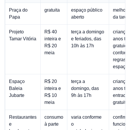
Praça do
gratuita
espaço público
melhor 
Papa
aberto
da tarde
Projeto
R$ 40
terça a domingo
crianças
Tamar Vitória
inteira e
e feriados, das
anos tê
R$ 20
10h às 17h
gratuida
meia
conform
regras 
espaço
Espaço
R$ 20
terça a
crianças
Baleia
inteira e
domingo, das
anos tê
Jubarte
R$ 10
9h às 17h
entrada
meia
gratuita
Restaurantes
consumo
varia conforme
confirm
e
à parte
o
funcion