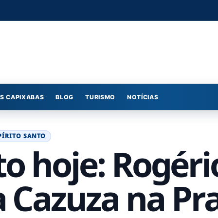
S CAPIXABAS
BLOG
TURISMO
NOTÍCIAS
PÍRITO SANTO
o hoje: Rogéri
a Cazuza na Pr