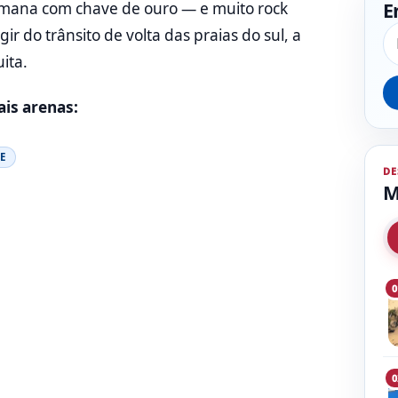
E
emana com chave de ouro — e muito rock
Pe
ir do trânsito de volta das praias do sul, a
ita.
ais arenas:
E
DE
M
0
0