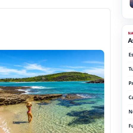
N
A
E
T
P
C
N
F