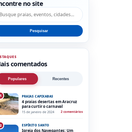
ncontre no site
squisar por:
Pesquisar
STAQUES
ais comentados
Populares
Recentes
1
PRAIAS CAPIXABAS
4 praias desertas em Aracruz
para curtir o carnaval
15 de janeiro de 2024
2 comentários
ESPÍRITO SANTO
2
Igreja dos Navegantes: Um