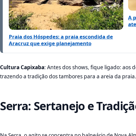
A 
ate
Praia dos Hóspedes: a praia escondida de
Aracruz que exige planejamento
Cultura Capixaba
: Antes dos shows, fique ligado: aos
trazendo a tradição dos tambores para a areia da praia
Serra: Sertanejo e Tradi
Na Serra, o agito se concentra no balneário de Nova Alm