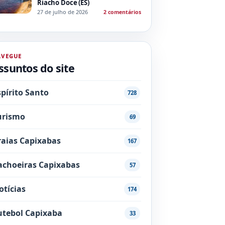
Riacho Doce (ES)
27 de julho de 2026
2 comentários
AVEGUE
ssuntos do site
spírito Santo
728
urismo
69
raias Capixabas
167
achoeiras Capixabas
57
otícias
174
utebol Capixaba
33