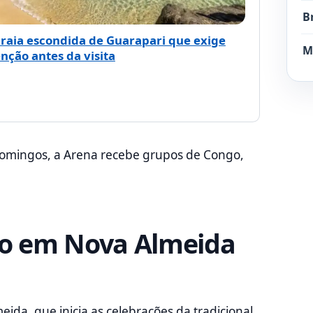
B
praia escondida de Guarapari que exige
M
nção antes da visita
 domingos, a Arena recebe grupos de Congo,
.
ção em Nova Almeida
eida, que inicia as celebrações da tradicional