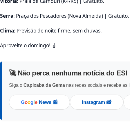
Vitória
: Praia de Camburi (K4/K5) | Gratuito.
Serra
: Praça dos Pescadores (Nova Almeida) | Gratuito.
Clima
: Previsão de noite firme, sem chuvas.
Aproveite o domingo! 🎸
🚀 Não perca nenhuma notícia do ES!
Siga o
Capixaba da Gema
nas redes sociais e receba as 
G
o
o
g
l
e
News 📰
Instagram 📸