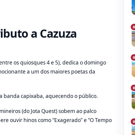
0
ributo a Cazuza
0
ntre os quiosques 4 e 5), dedica o domingo
mocionante a um dos maiores poetas da
0
da banda capixaba, aquecendo o público.
 mineiros (do Jota Quest) sobem ao palco
spere ouvir hinos como “Exagerado” e “O Tempo
0