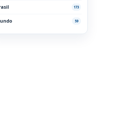
rasil
173
undo
59