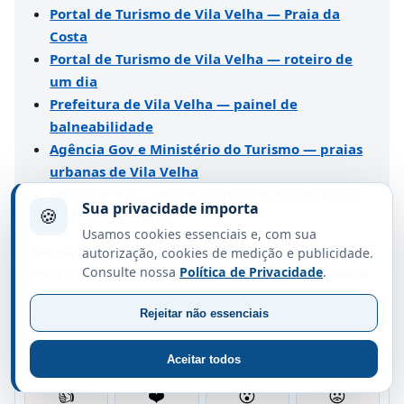
Portal de Turismo de Vila Velha — Praia da
Costa
Portal de Turismo de Vila Velha — roteiro de
um dia
Prefeitura de Vila Velha — painel de
balneabilidade
Agência Gov e Ministério do Turismo — praias
urbanas de Vila Velha
Folha Vitória — prazo e situação das obras do
Sua privacidade importa
🍪
Morro do Moreno
Usamos cookies essenciais e, com sua
Balneabilidade, trânsito, quiosques, eventos e condições do
autorização, cookies de medição e publicidade.
Consulte nossa
Política de Privacidade
.
mar podem mudar. Consulte os canais oficiais perto da data da
visita.
Rejeitar não essenciais
Aceitar todos
Qual foi sua reação?
👍
❤️
😮
😡