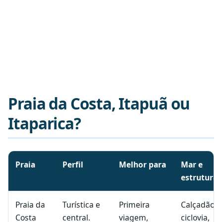
Praia da Costa, Itapuã ou
Itaparica?
Comparação entre três praias urbanas de Vila Velha
Praia
Perfil
Melhor para
Mar e
estrutura
Praia da
Turística e
Primeira
Calçadão,
Costa
central.
viagem,
ciclovia,