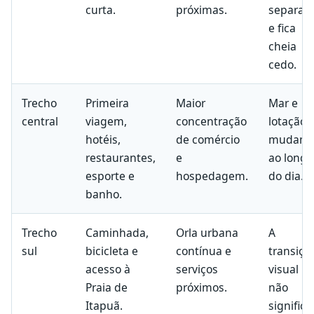
curta.
próximas.
separad
e fica
cheia
cedo.
Trecho
Primeira
Maior
Mar e
central
viagem,
concentração
lotação
hotéis,
de comércio
mudam
restaurantes,
e
ao longo
esporte e
hospedagem.
do dia.
banho.
Trecho
Caminhada,
Orla urbana
A
sul
bicicleta e
contínua e
transiçã
acesso à
serviços
visual
Praia de
próximos.
não
Itapuã.
significa