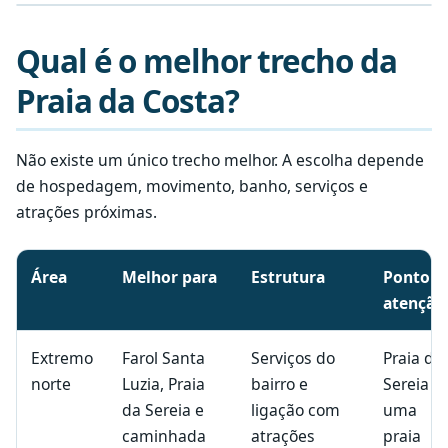
Qual é o melhor trecho da
Praia da Costa?
Não existe um único trecho melhor. A escolha depende
de hospedagem, movimento, banho, serviços e
atrações próximas.
Comparação entre o extremo norte, o trecho central e o su
Área
Melhor para
Estrutura
Ponto d
atenção
Extremo
Farol Santa
Serviços do
Praia da
norte
Luzia, Praia
bairro e
Sereia é
da Sereia e
ligação com
uma
caminhada
atrações
praia