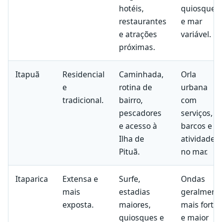
hotéis,
quiosques
restaurantes
e mar
e atrações
variável.
próximas.
Itapuã
Residencial
Caminhada,
Orla
e
rotina de
urbana
tradicional.
bairro,
com
pescadores
serviços,
e acesso à
barcos e
Ilha de
atividades
Pituã.
no mar.
Itaparica
Extensa e
Surfe,
Ondas
mais
estadias
geralment
exposta.
maiores,
mais forte
quiosques e
e maior