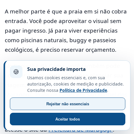
A melhor parte é que a praia em si não cobra
entrada. Você pode aproveitar o visual sem
pagar ingresso. Já para viver experiências
como piscinas naturais, buggy e passeios
ecológicos, é preciso reservar orçamento.
No Capixaba da Gema, você também pode
Sua privacidade importa
🍪
conferir outros conteúdos para planejar sua
Usamos cookies essenciais e, com sua
viagem, como
aeroporto mais próximo de
autorização, cookies de medição e publicidade.
Consulte nossa
Política de Privacidade
.
Maragogi
,
Praia de Lages em São Miguel dos
Milagres
e
Ponta Verde em Maceió
.
Rejeitar não essenciais
Para informações oficiais sobre o destino,
Aceitar todos
acesse o site da
Prefeitura de Maragogi
.