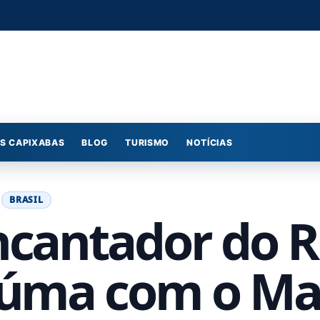
S CAPIXABAS
BLOG
TURISMO
NOTÍCIAS
BRASIL
ncantador do R
aúma com o Ma