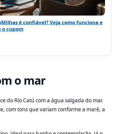
pMilhas é confiável? Veja como funciona e
e o cupom
com o mar
ce do Rio Catú com a água salgada do mar.
e, com tons que variam conforme a maré, a
ino, ideal para banho e contemplação. Já o