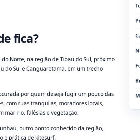
T
P
e fica?
C
N
de do Norte, na região de Tibau do Sul, próximo
F
ibau do Sul e Canguaretama, em um trecho
B
procurada por quem deseja fugir um pouco das
M
es, com ruas tranquilas, moradores locais,
 mar, rio, falésias e vegetação.
nhaú, outro ponto conhecido da região,
e prática de kitesurf.