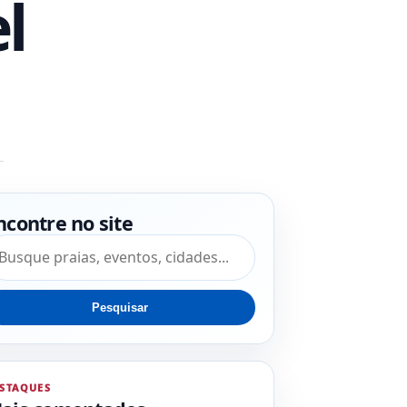
l
ncontre no site
squisar por:
Pesquisar
STAQUES