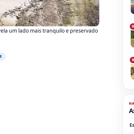
0
ela um lado mais tranquilo e preservado
E
0
N
A
E