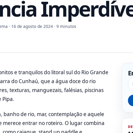
ncia Imperdíve
Gema
· 16 de agosto de 2024 · 9 minutos
E
itos e tranquilos do litoral sul do Rio Grande
Pe
 Barra do Cunhaú, que a água doce do rio
s, texturas, manguezais, falésias, piscinas
 Pipa.
 banho de rio, mar, contemplação e aquele
 merece entrar no roteiro. O lugar combina
DE
es, como caiaque, stand up paddle e