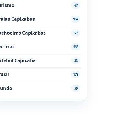
urismo
67
raias Capixabas
167
achoeiras Capixabas
57
otícias
168
utebol Capixaba
33
rasil
173
undo
59