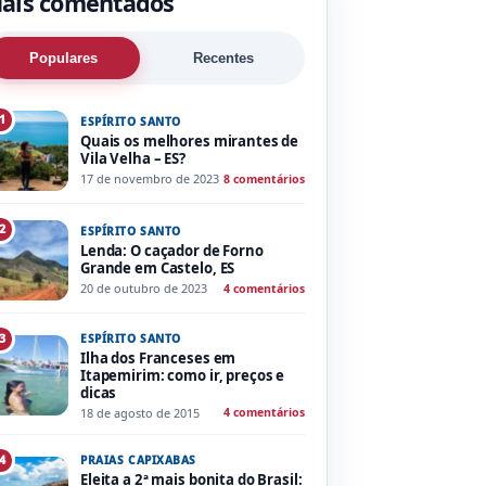
ais comentados
Populares
Recentes
1
ESPÍRITO SANTO
Quais os melhores mirantes de
Vila Velha – ES?
17 de novembro de 2023
8 comentários
2
ESPÍRITO SANTO
Lenda: O caçador de Forno
Grande em Castelo, ES
20 de outubro de 2023
4 comentários
ESPÍRITO SANTO
3
Ilha dos Franceses em
Itapemirim: como ir, preços e
dicas
18 de agosto de 2015
4 comentários
PRAIAS CAPIXABAS
4
Eleita a 2ª mais bonita do Brasil: