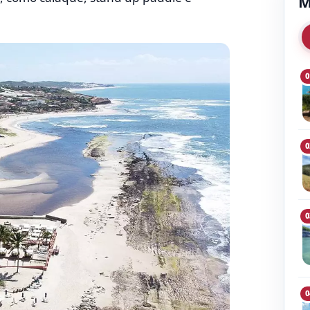
M
0
0
0
0