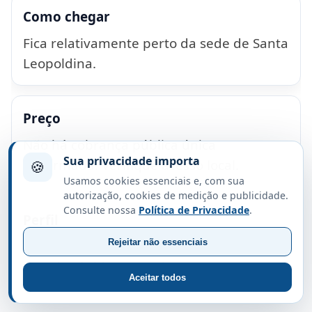
Como chegar
Fica relativamente perto da sede de Santa
Leopoldina.
Preço
Não há cobrança pública única
Sua privacidade importa
confirmada. Verifique acesso local.
🍪
Usamos cookies essenciais e, com sua
autorização, cookies de medição e publicidade.
Consulte nossa
Política de Privacidade
.
Perfil
Rejeitar não essenciais
Melhor para contemplação, fotos e
parada rápida no roteiro.
Aceitar todos