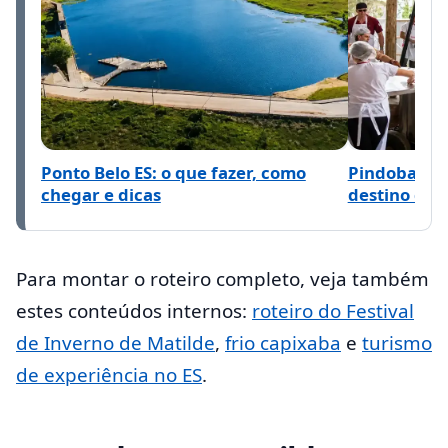
Ponto Belo ES: o que fazer, como
Pindobas: o
chegar e dicas
destino das
Para montar o roteiro completo, veja também
estes conteúdos internos:
roteiro do Festival
de Inverno de Matilde
,
frio capixaba
e
turismo
de experiência no ES
.