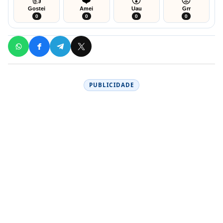
👍
❤️
😮
😡
Gostei
Amei
Uau
Grr
0
0
0
0
PUBLICIDADE