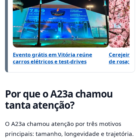
Evento grátis em Vitória reúne
Cerejeiras 
carros elétricos e test-drives
de rosa; vej
Por que o A23a chamou
tanta atenção?
O A23a chamou atenção por três motivos
principais: tamanho, longevidade e trajetória.