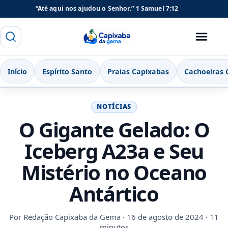
“Até aqui nos ajudou o Senhor.”
1 Samuel 7:12
Buscar
Menu
Capixaba da Gema
Início
Espírito Santo
Praias Capixabas
Cachoeiras 
NOTÍCIAS
O Gigante Gelado: O
Iceberg A23a e Seu
Mistério no Oceano
Antártico
Por
Redação Capixaba da Gema
· 16 de agosto de 2024 · 11
minutos