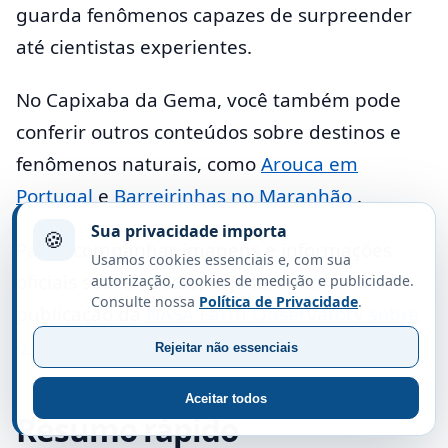
guarda fenômenos capazes de surpreender
até cientistas experientes.
No Capixaba da Gema, você também pode
conferir outros conteúdos sobre destinos e
fenômenos naturais, como
Arouca em
Portugal
e
Barreirinhas no Maranhão
.
Sua privacidade importa
🍪
Para acompanhar imagens e informações
Usamos cookies essenciais e, com sua
oficiais sobre o A23a, veja também a
autorização, cookies de medição e publicidade.
Consulte nossa
Política de Privacidade
.
publicação da
NASA Earth Observatory sobre
o iceberg A23a
.
Rejeitar não essenciais
Aceitar todos
Resumo rápido