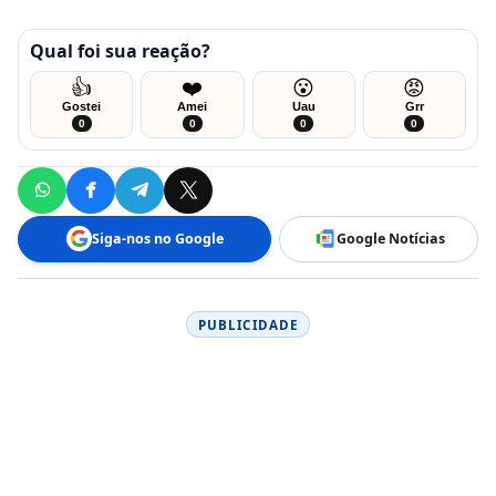
Qual foi sua reação?
👍
❤️
😮
😡
Gostei
Amei
Uau
Grr
0
0
0
0
Siga-nos no Google
Google Notícias
PUBLICIDADE