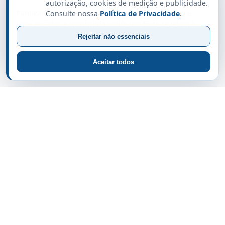
autorização, cookies de medição e publicidade.
Fantasmas, túneis secretos, ossos em uma igreja e
Consulte nossa
Política de Privacidade
.
uma escadaria construída sobre um forte revelam o…
Rejeitar não essenciais
17 de julho de 2026 · 15 minutos
Aceitar todos
Capixaba da Gema
Notícias, turismo, cultura e experiências para
conhecer o Espírito Santo com informação
útil e curadoria capixaba.
Siga o Capixaba da Gema