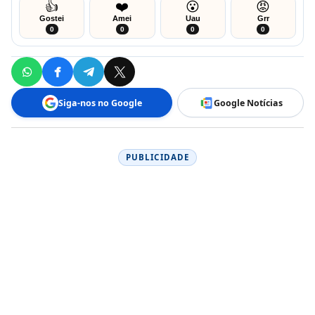
👍
❤️
😮
😡
Gostei
Amei
Uau
Grr
0
0
0
0
Siga-nos no Google
Google Notícias
PUBLICIDADE