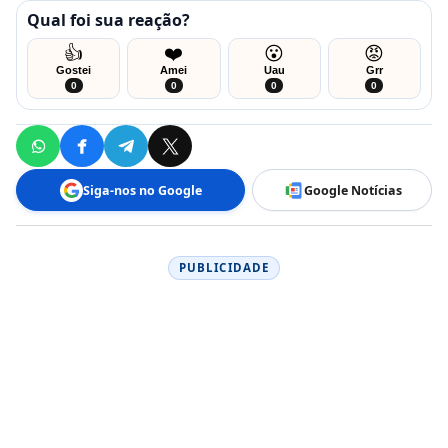
Qual foi sua reação?
👍
❤️
😮
😡
Gostei
Amei
Uau
Grr
0
0
0
0
Siga-nos no Google
Google Notícias
PUBLICIDADE