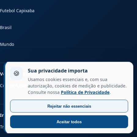
Futebol Capixaba
Brasil
Mundo
Sua privacidade importa
🍪
Veja também
Usamos cookies essenciais e, com sua
Conheça nossa redação
autorização, cookies de medição e publicidade.
Consulte nossa
Política de Privacidade
.
Rejeitar não essenciais
Institucional
Aceitar todos
Transparência Editorial