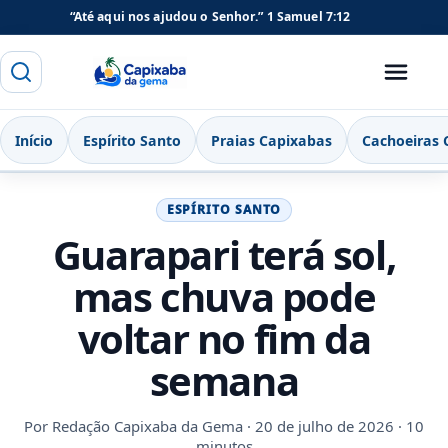
“Até aqui nos ajudou o Senhor.”
1 Samuel 7:12
Buscar
Menu
Capixaba da Gema
Início
Espírito Santo
Praias Capixabas
Cachoeiras 
ESPÍRITO SANTO
Guarapari terá sol,
mas chuva pode
voltar no fim da
semana
Por
Redação Capixaba da Gema
· 20 de julho de 2026 · 10
minutos