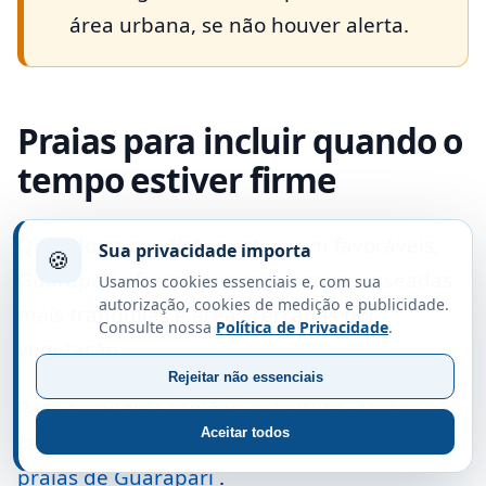
área urbana, se não houver alerta.
Praias para incluir quando o
tempo estiver firme
Quando as condições estiverem favoráveis,
Sua privacidade importa
🍪
Guarapari oferece praias urbanas, enseadas
Usamos cookies essenciais e, com sua
autorização, cookies de medição e publicidade.
mais tranquilas e áreas cercadas por
Consulte nossa
Política de Privacidade
.
vegetação.
Rejeitar não essenciais
Para comparar regiões, estrutura, acesso e
Aceitar todos
características do mar, consulte o guia de
praias de Guarapari
.