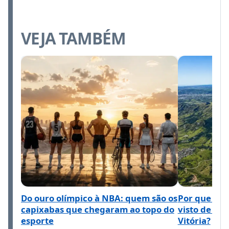
VEJA TAMBÉM
Do ouro olímpico à NBA: quem são os
Por que o M
capixabas que chegaram ao topo do
visto de ta
esporte
Vitória?