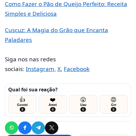
Como Fazer o Pão de Queijo Perfeito: Receita
Simples e Deliciosa
Cuscuz: A Magia do Grão que Encanta
Paladares
Siga nos nas redes
sociais:
Instagram,
X
,
Facebook
Qual foi sua reação?
👍
❤️
😮
😡
Gostei
Amei
Uau
Grr
0
0
0
0