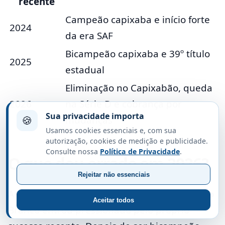
recente
Campeão capixaba e início forte
2024
da era SAF
Bicampeão capixaba e 39º título
2025
estadual
Eliminação no Capixabão, queda
2026
na Série D e cobrança por
Sua privacidade importa
🍪
mudanças
Usamos cookies essenciais e, com sua
autorização, cookies de medição e publicidade.
Consulte nossa
Política de Privacidade
.
O que deu errado em 2026?
Rejeitar não essenciais
A temporada 2026 foi frustrante porque o Rio
Aceitar todos
Branco entrou pressionado pelo próprio