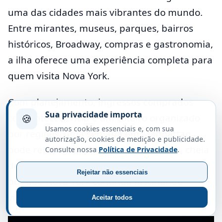
uma das cidades mais vibrantes do mundo.
Entre mirantes, museus, parques, bairros
históricos, Broadway, compras e gastronomia,
a ilha oferece uma experiência completa para
quem visita Nova York.
Com planejamento, ingressos comprados
Sua privacidade importa
🍪
com antecedência e um roteiro organizado
Usamos cookies essenciais e, com sua
por regiões, uma semana em Manhattan
autorização, cookies de medição e publicidade.
pode render uma viagem inesquecível, cheia
Consulte nossa
Política de Privacidade
.
de imagens, sons e momentos que explicam
Rejeitar não essenciais
por que Nova York continua fascinando
viajantes do mundo inteiro.
Aceitar todos