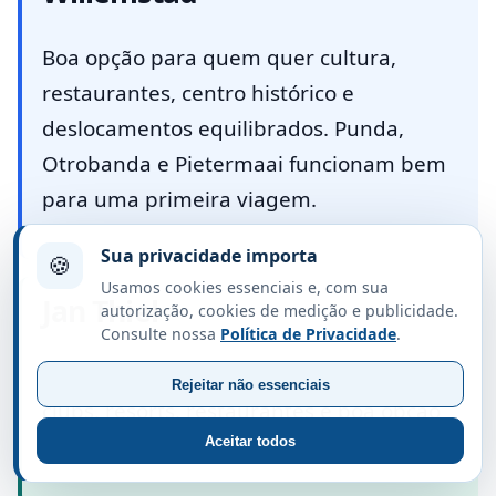
Boa opção para quem quer cultura,
restaurantes, centro histórico e
deslocamentos equilibrados. Punda,
Otrobanda e Pietermaai funcionam bem
para uma primeira viagem.
Sua privacidade importa
🍪
Usamos cookies essenciais e, com sua
Jan Thiel
autorização, cookies de medição e publicidade.
Consulte nossa
Política de Privacidade
.
Região mais estruturada, com beach
Rejeitar não essenciais
clubs, resorts, restaurantes e boa opção
para famílias. Costuma ser mais cara.
Aceitar todos