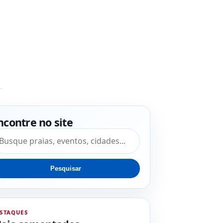
ncontre no site
squisar por:
Pesquisar
STAQUES