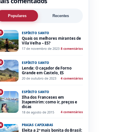
ais comentados
Populares
Recentes
1
ESPÍRITO SANTO
Quais os melhores mirantes de
Vila Velha – ES?
17 de novembro de 2023
8 comentários
2
ESPÍRITO SANTO
Lenda: O caçador de Forno
Grande em Castelo, ES
20 de outubro de 2023
4 comentários
ESPÍRITO SANTO
3
Ilha dos Franceses em
Itapemirim: como ir, preços e
dicas
18 de agosto de 2015
4 comentários
PRAIAS CAPIXABAS
4
Eleita a 2ª mais bonita do Brasil: