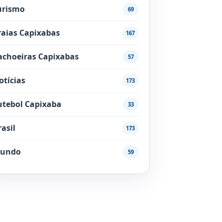
urismo
69
raias Capixabas
167
achoeiras Capixabas
57
otícias
173
utebol Capixaba
33
rasil
173
undo
59