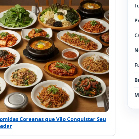
T
P
C
N
F
B
M
Comidas Coreanas que Vão Conquistar Seu
ladar