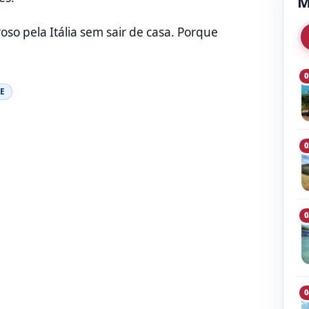
M
so pela Itália sem sair de casa. Porque
0
E
0
0
0