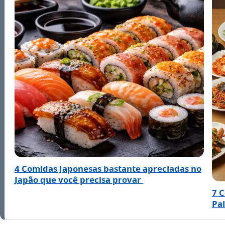
4 Comidas Japonesas bastante apreciadas no
Japão que você precisa provar
7 
Pa