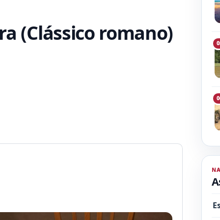
ra (Clássico romano)
0
0
N
A
E