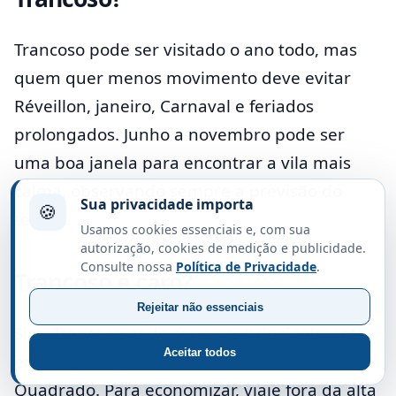
Trancoso pode ser visitado o ano todo, mas
quem quer menos movimento deve evitar
Réveillon, janeiro, Carnaval e feriados
prolongados. Junho a novembro pode ser
uma boa janela para encontrar a vila mais
calma, observando sempre a previsão do
Sua privacidade importa
🍪
tempo.
Usamos cookies essenciais e, com sua
autorização, cookies de medição e publicidade.
Consulte nossa
Política de Privacidade
.
Trancoso é caro?
Rejeitar não essenciais
Sim, Trancoso pode ser caro, principalmente
Aceitar todos
em hospedagem e restaurantes no
Quadrado. Para economizar, viaje fora da alta