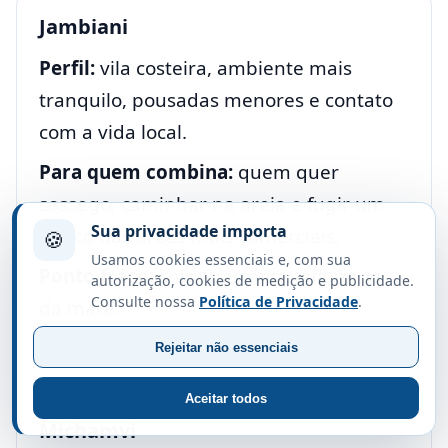
Jambiani
Perfil:
vila costeira, ambiente mais
tranquilo, pousadas menores e contato
com a vida local.
Para quem combina:
quem quer
sossego, caminhar na areia e fugir um
Sua privacidade importa
pouco das áreas mais comerciais.
🍪
Usamos cookies essenciais e, com sua
Ponto fraco:
sofre bastante influência
autorização, cookies de medição e publicidade.
Consulte nossa
Política de Privacidade
.
da maré.
Rejeitar não essenciais
Matemwe, Kiwengwa, Pongwe e
Aceitar todos
Michamvi