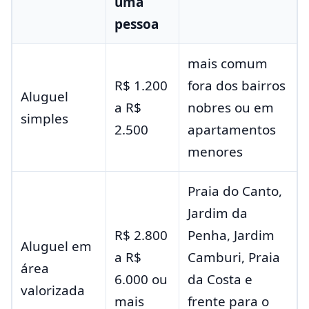
uma
pessoa
mais comum
R$ 1.200
fora dos bairros
Aluguel
a R$
nobres ou em
simples
2.500
apartamentos
menores
Praia do Canto,
Jardim da
R$ 2.800
Penha, Jardim
Aluguel em
a R$
Camburi, Praia
área
6.000 ou
da Costa e
valorizada
mais
frente para o