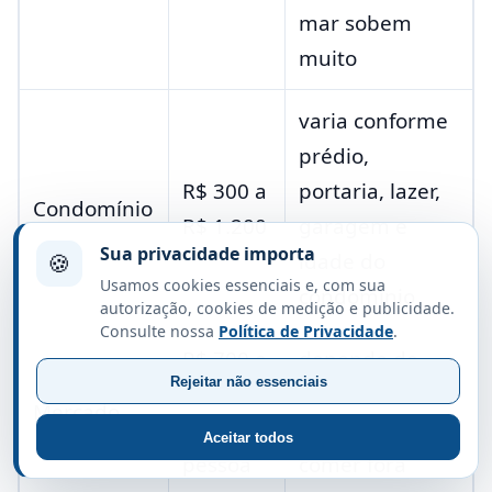
mar sobem
muito
varia conforme
prédio,
R$ 300 a
portaria, lazer,
Condomínio
R$ 1.200
garagem e
Sua privacidade importa
idade do
🍪
Usamos cookies essenciais e, com sua
condomínio
autorização, cookies de medição e publicidade.
Consulte nossa
Política de Privacidade
.
R$ 700 a
depende de
Rejeitar não essenciais
R$ 1.400
dieta, marcas e
Mercado
por
frequência de
Aceitar todos
pessoa
comer fora