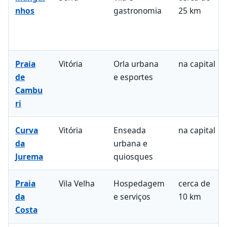
nhos
gastronomia
25 km
Praia
Vitória
Orla urbana
na capital
de
e esportes
Cambu
ri
Curva
Vitória
Enseada
na capital
da
urbana e
Jurema
quiosques
Praia
Vila Velha
Hospedagem
cerca de
da
e serviços
10 km
Costa