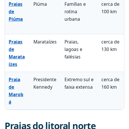
Praias
Piúma
Famílias e
cerca de
de
rotina
100 km
Piúma
urbana
Praias
Marataízes
Praias,
cerca de
de
lagoas e
130 km
Marata
falésias
ízes
Praia
Presidente
Extremo sul e
cerca de
de
Kennedy
faixa extensa
160 km
Marob
á
Praias do litoral norte