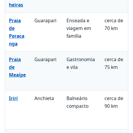
heiras
Praia
Guarapari
Enseada e
cerca de
de
viagem em
70 km
Peraca
família
nga
Praia
Guarapari
Gastronomia
cerca de
de
e vila
75 km
Meaípe
Iriri
Anchieta
Balneário
cerca de
compacto
90 km