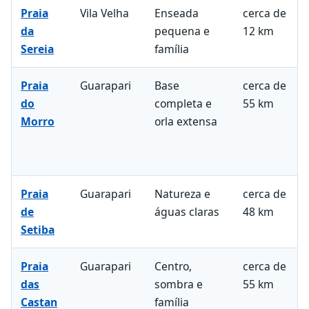
Praia
Vila Velha
Enseada
cerca de
da
pequena e
12 km
Sereia
família
Praia
Guarapari
Base
cerca de
do
completa e
55 km
Morro
orla extensa
Praia
Guarapari
Natureza e
cerca de
de
águas claras
48 km
Setiba
Praia
Guarapari
Centro,
cerca de
das
sombra e
55 km
Castan
família