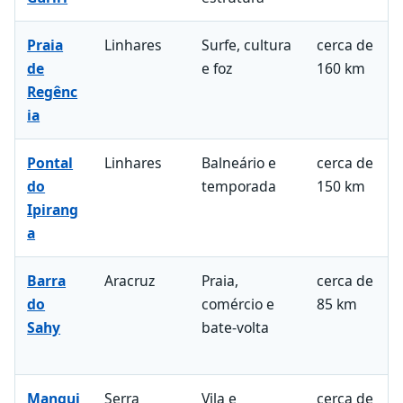
Praia
Linhares
Surfe, cultura
cerca de
de
e foz
160 km
Regênc
ia
Pontal
Linhares
Balneário e
cerca de
do
temporada
150 km
Ipirang
a
Barra
Aracruz
Praia,
cerca de
do
comércio e
85 km
Sahy
bate-volta
Mangui
Serra
Vila e
cerca de