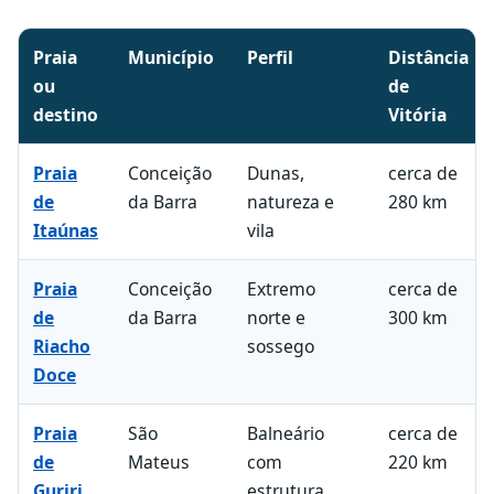
Vinte praias do Espírito Santo organizadas por cidade e per
Praia
Município
Perfil
Distância
ou
de
destino
Vitória
Praia
Conceição
Dunas,
cerca de
de
da Barra
natureza e
280 km
Itaúnas
vila
Praia
Conceição
Extremo
cerca de
de
da Barra
norte e
300 km
Riacho
sossego
Doce
Praia
São
Balneário
cerca de
de
Mateus
com
220 km
Guriri
estrutura