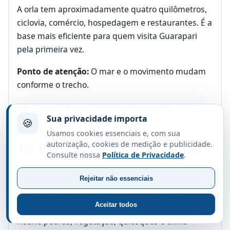
A orla tem aproximadamente quatro quilômetros,
ciclovia, comércio, hospedagem e restaurantes. É a
base mais eficiente para quem visita Guarapari
pela primeira vez.
Ponto de atenção:
O mar e o movimento mudam
conforme o trecho.
Ver o guia completo de Praia do Morro
Sua privacidade importa
🍪
Usamos cookies essenciais e, com sua
autorização, cookies de medição e publicidade.
13. Praia de Setiba, Guarapari
Consulte nossa
Política de Privacidade
.
Natureza e águas claras
cerca de 48 km de Vitória
Rejeitar não essenciais
Setiba fica ao norte do centro de Guarapari,
Aceitar todos
próxima ao Parque Estadual Paulo César Vinha.
Reúne pedras, vegetação, quiosques e clima