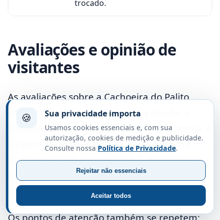
trocado.
Avaliações e opinião de
visitantes
As avaliações sobre a Cachoeira do Palito
costumam destacar a beleza da queda, a
Sua privacidade importa
🍪
sensação de lugar escondido, a trilha bonita e
Usamos cookies essenciais e, com sua
autorização, cookies de medição e publicidade.
a experiência de aventura. No Wikiloc, há
Consulte nossa
Política de Privacidade
.
registro de trilha com nota 4,7, dificuldade
Rejeitar não essenciais
moderada e comentário positivo sobre a
paisagem.
Aceitar todos
Os pontos de atenção também se repetem: