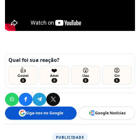
Qual foi sua reação?
👍
❤️
😮
😡
Gostei
Amei
Uau
Grr
0
0
0
0
Siga-nos no Google
Google Notícias
PUBLICIDADE