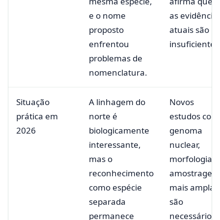
mesma espécie,
afirma que
e o nome
as evidência
proposto
atuais são
enfrentou
insuficientes
problemas de
nomenclatura.
Situação
A linhagem do
Novos
prática em
norte é
estudos com
2026
biologicamente
genoma
interessante,
nuclear,
mas o
morfologia e
reconhecimento
amostragem
como espécie
mais ampla
separada
são
permanece
necessários.