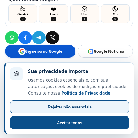
👍
❤️
😮
😡
Gostei
Amei
Uau
Grr
0
0
1
0
Siga-nos no Google
Google Notícias
Sua privacidade importa
🍪
PUBLICIDADE
Usamos cookies essenciais e, com sua
autorização, cookies de medição e publicidade.
Consulte nossa
Política de Privacidade
.
Rejeitar não essenciais
Aceitar todos