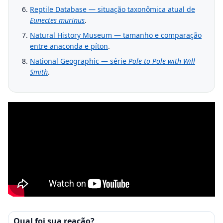
Reptile Database — situação taxonômica atual de
Eunectes murinus
.
Natural History Museum — tamanho e comparação
entre anaconda e píton
.
National Geographic — série
Pole to Pole with Will
Smith
.
Qual foi sua reação?