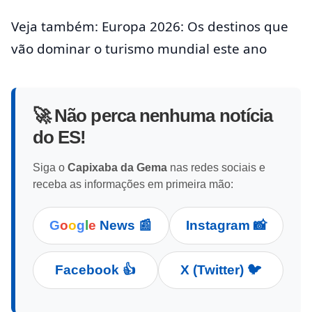
Veja também: Europa 2026: Os destinos que
vão dominar o turismo mundial este ano
🚀 Não perca nenhuma notícia
do ES!
Siga o
Capixaba da Gema
nas redes sociais e
receba as informações em primeira mão:
G
o
o
g
l
e
News 📰
Instagram 📸
Facebook 👍
X (Twitter) 🐦