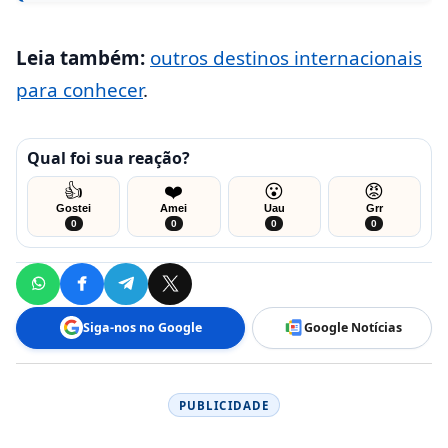
Leia também:
outros destinos internacionais
para conhecer
.
Qual foi sua reação?
👍
❤️
😮
😡
Gostei
Amei
Uau
Grr
0
0
0
0
Siga-nos no Google
Google Notícias
PUBLICIDADE