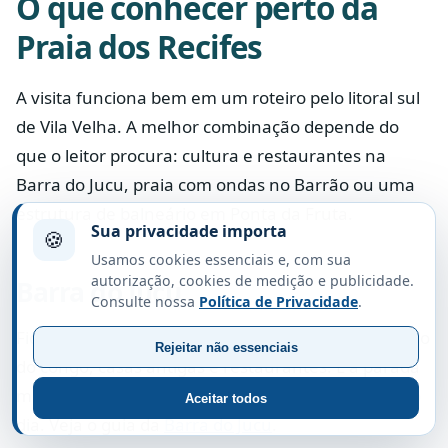
O que conhecer perto da
Praia dos Recifes
A visita funciona bem em um roteiro pelo litoral sul
de Vila Velha. A melhor combinação depende do
que o leitor procura: cultura e restaurantes na
Barra do Jucu, praia com ondas no Barrão ou uma
estrutura de balneário em Ponta da Fruta.
Sua privacidade importa
🍪
Usamos cookies essenciais e, com sua
autorização, cookies de medição e publicidade.
Barra do Jucu
Consulte nossa
Política de Privacidade
.
Fica ao norte e reúne praia, foz do Rio Jucu, tradição
Rejeitar não essenciais
do congo, casas antigas e restaurantes. É a parada
mais prática para almoçar e acrescentar cultura ao
Aceitar todos
dia. Veja o guia da
Barra do Jucu
.