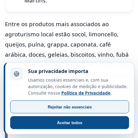
Martins.
Entre os produtos mais associados ao
agroturismo local estão socol, limoncello,
queijos, puína, grappa, caponata, café
arábica, doces, geleias, biscoitos, vinho, fubá
de moinho de pedra, artesanato e flores. Para
Sua privacidade importa
🍪
quem gosta de levar lembranças da viagem,
Usamos cookies essenciais e, com sua
Venda Nova costuma ser melhor do que
autorização, cookies de medição e publicidade.
Consulte nossa
Política de Privacidade
.
comprar tudo em pontos turísticos mais
caros.
Rejeitar não essenciais
Aceitar todos