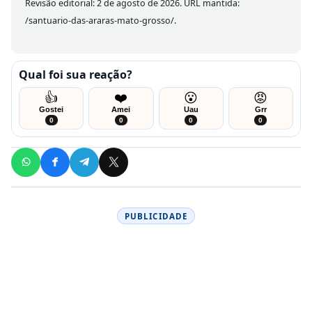
Revisão editorial: 2 de agosto de 2026. URL mantida:
/santuario-das-araras-mato-grosso/.
Qual foi sua reação?
👍
❤️
😮
😡
Gostei
Amei
Uau
Grr
0
0
0
0
PUBLICIDADE