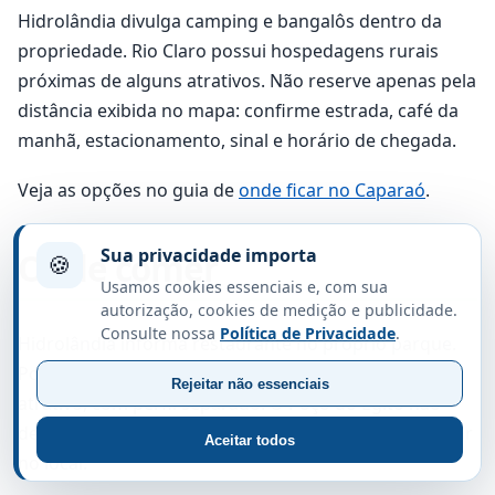
Hidrolândia divulga camping e bangalôs dentro da
propriedade. Rio Claro possui hospedagens rurais
próximas de alguns atrativos. Não reserve apenas pela
distância exibida no mapa: confirme estrada, café da
manhã, estacionamento, sinal e horário de chegada.
Veja as opções no guia de
onde ficar no Caparaó
.
Sua privacidade importa
Onde comer
🍪
Usamos cookies essenciais e, com sua
autorização, cookies de medição e publicidade.
Consulte nossa
Política de Privacidade
.
Hidrolândia informa restaurante no próprio parque.
Poço das Antas divulga restaurante associado ao
Rejeitar não essenciais
atrativo, com perfil separado. O Poço do Egito não
deve ser escolhido contando com alimentação regular
Aceitar todos
no local.