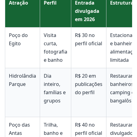
Atração
Perfil
Entrada
Estrutura
divulgada
em 2026
Poço do
Visita
R$ 30 no
Estacionam
Egito
curta,
perfil oficial
e banheiro;
fotografia
alimentaçã
e banho
limitada
Hidrolândia
Dia
R$ 20 em
Restaurant
Parque
inteiro,
publicações
banheiros,
famílias e
do perfil
camping e
grupos
bangalôs
Poço das
Trilha,
R$ 40 no
Restaurant
Antas
banho e
perfil oficial
divulgado;