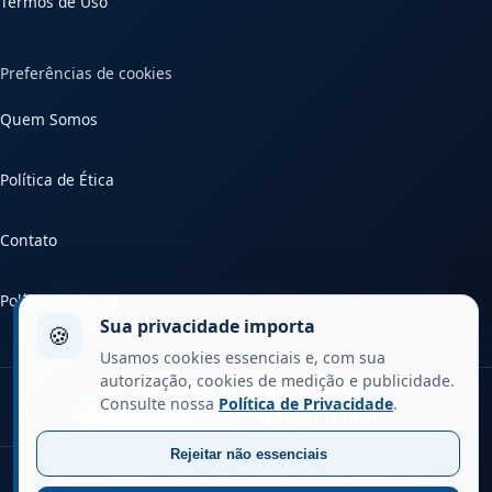
Termos de Uso
Preferências de cookies
Quem Somos
Política de Ética
Contato
Política Editorial
Sua privacidade importa
🍪
Usamos cookies essenciais e, com sua
autorização, cookies de medição e publicidade.
Siga o Capixaba da Gema no Google
Consulte nossa
Política de Privacidade
.
Siga-nos no Google
Google Notícias
Rejeitar não essenciais
© 2026 Capixaba da Gema. Todos os direitos reservados.