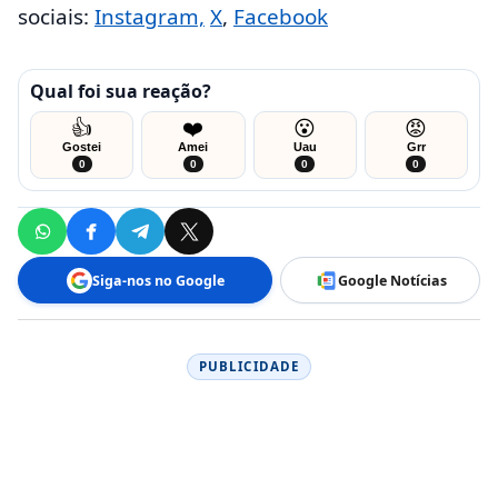
sociais:
Instagram,
X
,
Facebook
Qual foi sua reação?
👍
❤️
😮
😡
Gostei
Amei
Uau
Grr
0
0
0
0
Siga-nos no Google
Google Notícias
PUBLICIDADE