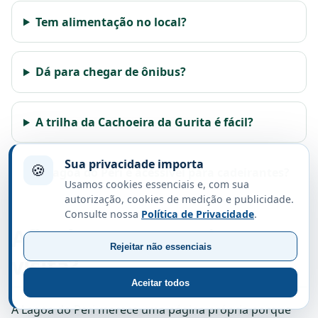
Tem alimentação no local?
Dá para chegar de ônibus?
A trilha da Cachoeira da Gurita é fácil?
Sua privacidade importa
🍪
A Lagoa do Peri é acessível para cadeirantes?
Usamos cookies essenciais e, com sua
autorização, cookies de medição e publicidade.
Consulte nossa
Política de Privacidade
.
Afinal, como organizar a
Rejeitar não essenciais
visita?
Aceitar todos
A Lagoa do Peri merece uma página própria porque