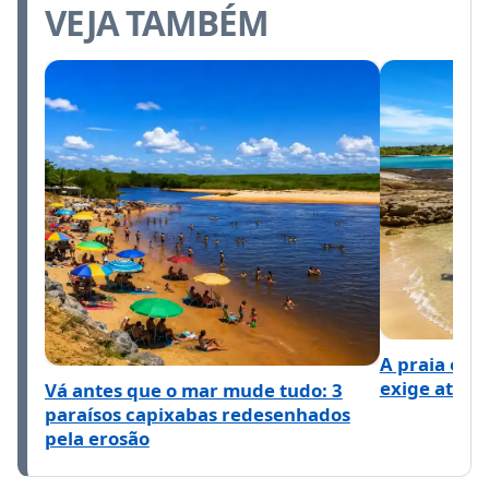
VEJA TAMBÉM
A praia esc
exige atençã
Vá antes que o mar mude tudo: 3
paraísos capixabas redesenhados
pela erosão