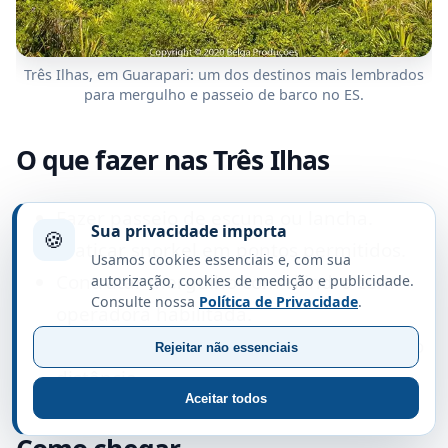
Três Ilhas, em Guarapari: um dos destinos mais lembrados
para mergulho e passeio de barco no ES.
O que fazer nas Três Ilhas
Fazer passeio de escuna ou lancha.
Sua privacidade importa
🍪
Praticar snorkel em pontos permitidos.
Usamos cookies essenciais e, com sua
Contratar mergulho com cilindro com
autorização, cookies de medição e publicidade.
Consulte nossa
Política de Privacidade
.
operadora habilitada.
Observar tartarugas e peixes, mantendo
Rejeitar não essenciais
distância.
Aceitar todos