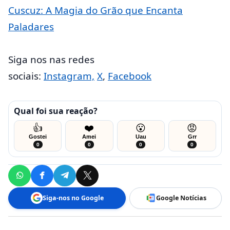
Cuscuz: A Magia do Grão que Encanta
Paladares
Siga nos nas redes
sociais:
Instagram,
X
,
Facebook
Qual foi sua reação?
👍
❤️
😮
😡
Gostei
Amei
Uau
Grr
0
0
0
0
Siga-nos no Google
Google Notícias