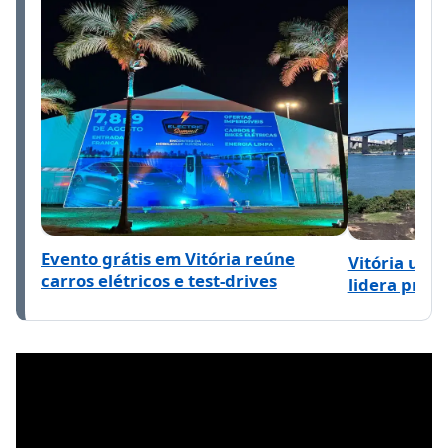
Evento grátis em Vitória reúne
Vitória ultr
carros elétricos e test-drives
lidera preç