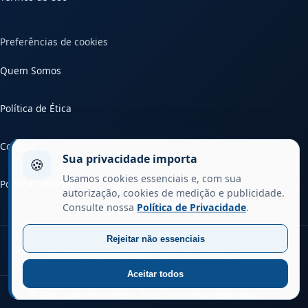
Preferências de cookies
Quem Somos
Política de Ética
Contato
Sua privacidade importa
🍪
Usamos cookies essenciais e, com sua
Política Editorial
autorização, cookies de medição e publicidade.
Consulte nossa
Política de Privacidade
.
Siga o Capixaba da Gema no Google
Rejeitar não essenciais
Siga-nos no Google
Google Notícias
Aceitar todos
© 2026 Capixaba da Gema. Todos os direitos reservados.