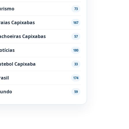
urismo
73
raias Capixabas
167
achoeiras Capixabas
57
otícias
180
utebol Capixaba
33
rasil
174
undo
59