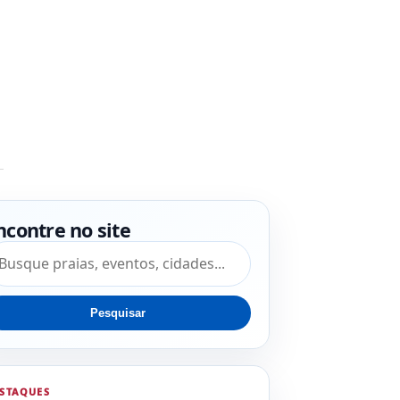
ncontre no site
squisar por:
Pesquisar
STAQUES