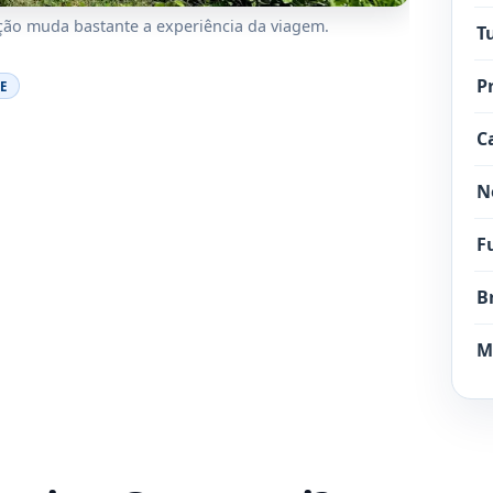
ação muda bastante a experiência da viagem.
T
P
E
C
N
F
B
M