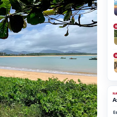
0
0
N
A
E