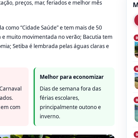
lotação, preços, mar, feriados e melhor mês
M
ida como “Cidade Saúde” e tem mais de 50
 e muito movimentada no verão; Bacutia tem
0
mia; Setiba é lembrada pelas águas claras e
0
Melhor para economizar
 Carnaval
Dias de semana fora das
gados.
férias escolares,
0
gem com
principalmente outono e
inverno.
0