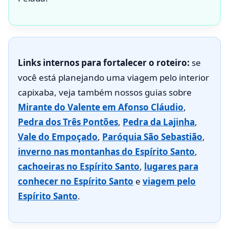
Links internos para fortalecer o roteiro:
se
você está planejando uma viagem pelo interior
capixaba, veja também nossos guias sobre
Mirante do Valente em Afonso Cláudio
,
Pedra dos Três Pontões
,
Pedra da Lajinha
,
Vale do Empoçado
,
Paróquia São Sebastião
,
inverno nas montanhas do Espírito Santo
,
cachoeiras no Espírito Santo
,
lugares para
conhecer no Espírito Santo
e
viagem pelo
Espírito Santo
.