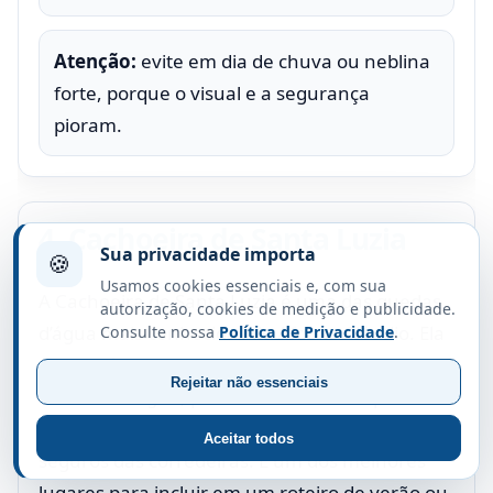
Atenção:
evite em dia de chuva ou neblina
forte, porque o visual e a segurança
pioram.
4. Cachoeira de Santa Luzia
Sua privacidade importa
🍪
Usamos cookies essenciais e, com sua
A Cachoeira de Santa Luzia é uma das quedas
autorização, cookies de medição e publicidade.
d’água mais conhecidas de Afonso Cláudio. Ela
Consulte nossa
Política de Privacidade
.
fica em área rural e chama atenção pelo
Rejeitar não essenciais
volume de água, pelo cenário verde e pela
possibilidade de banho em pontos mais
Aceitar todos
seguros das corredeiras. É um dos melhores
lugares para incluir em um roteiro de verão ou