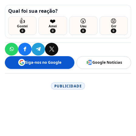
Qual foi sua reação?
👍
❤️
😮
😡
Gostei
Amei
Uau
Grr
0
0
0
0
Siga-nos no Google
Google Notícias
PUBLICIDADE