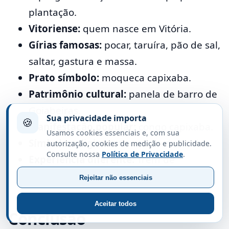
plantação.
Vitoriense:
quem nasce em Vitória.
Gírias famosas:
pocar, taruíra, pão de sal,
saltar, gastura e massa.
Prato símbolo:
moqueca capixaba.
Patrimônio cultural:
panela de barro de
Goiabeiras.
Sua privacidade importa
🍪
Manifestação popular:
congo capixaba.
Usamos cookies essenciais e, com sua
Símbolo religioso:
Convento da Penha.
autorização, cookies de medição e publicidade.
Consulte nossa
Política de Privacidade
.
Experiência diferente:
Trem de
Passageiros Vitória a Minas.
Rejeitar não essenciais
Aceitar todos
Conclusão