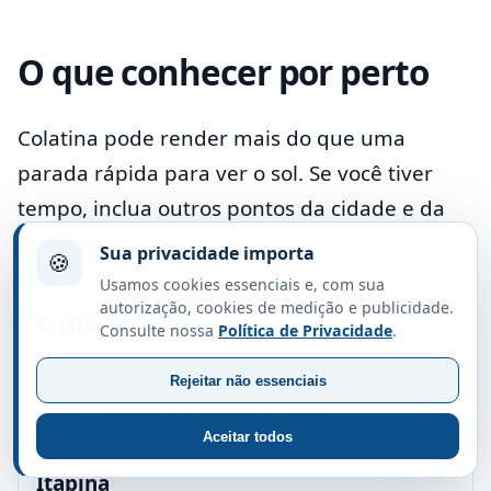
O que conhecer por perto
Colatina pode render mais do que uma
parada rápida para ver o sol. Se você tiver
tempo, inclua outros pontos da cidade e da
região no roteiro.
Sua privacidade importa
🍪
Usamos cookies essenciais e, com sua
autorização, cookies de medição e publicidade.
Cristo Redentor
Consulte nossa
Política de Privacidade
.
Monumento em ponto alto, interessante
Rejeitar não essenciais
para vista panorâmica e fotos.
Aceitar todos
Itapina