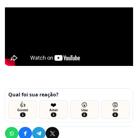
Qual foi sua reação?
👍
❤️
😮
😡
Gostei
Amei
Uau
Grr
1
1
0
0