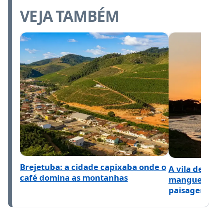
VEJA TAMBÉM
Brejetuba: a cidade capixaba onde o
A vila de Ar
café domina as montanhas
manguezal e
paisagem