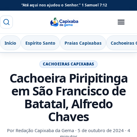
“Até aqui nos ajudou o Senhor.”
1 Samuel 7:12
Buscar
Menu
Capixaba da Gema
Início
Espírito Santo
Praias Capixabas
Cachoeiras 
CACHOEIRAS CAPIXABAS
Cachoeira Piripitinga
em São Francisco de
Batatal, Alfredo
Chaves
Por
Redação Capixaba da Gema
· 5 de outubro de 2024 · 4
minutos