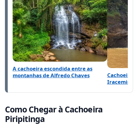
A cachoeira escondida entre as
Cachoeiras 
montanhas de Alfredo Chaves
Iraceminha:
Como Chegar à Cachoeira
Piripitinga