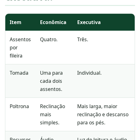
Item
Econômica
Executiva
Assentos
Quatro.
Três.
por
fileira
Tomada
Uma para
Individual.
cada dois
assentos.
Poltrona
Reclinação
Mais larga, maior
mais
reclinação e descanso
simples.
para os pés.
Recursos
Áudio
Luz de leitura e áudio