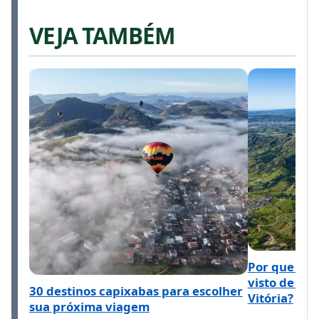
VEJA TAMBÉM
Por que o M
visto de ta
30 destinos capixabas para escolher
Vitória?
sua próxima viagem