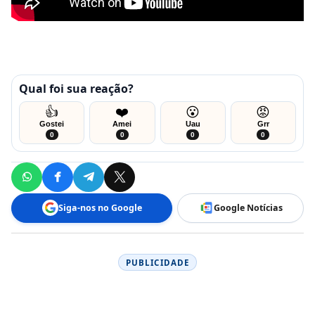
Qual foi sua reação?
👍
❤️
😮
😡
Gostei
Amei
Uau
Grr
0
0
0
0
Siga-nos no Google
Google Notícias
PUBLICIDADE